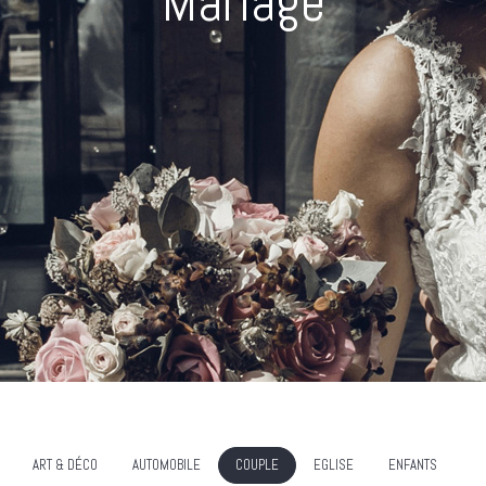
Mariage
ART & DÉCO
AUTOMOBILE
COUPLE
EGLISE
ENFANTS